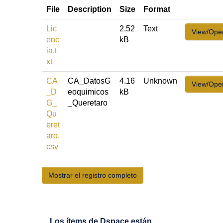
File
Description
Size
Format
Lic
2.52
Text
View/Ope
enc
kB
ia.t
xt
CA
CA_DatosG
4.16
Unknown
View/Ope
_D
eoquimicos
kB
G_
_Queretaro
Qu
eret
aro.
csv
Mostrar el registro completo
Los ítems de Dspace están