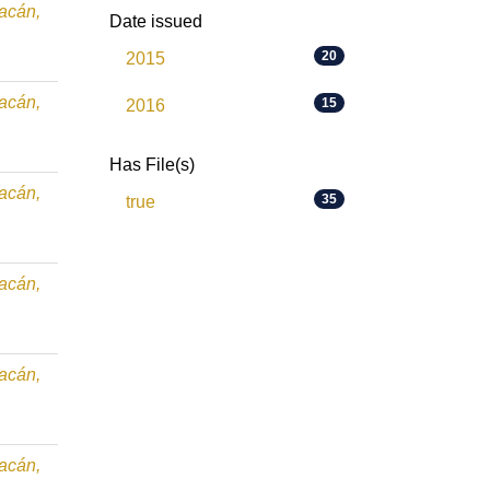
oacán,
Date issued
20
2015
oacán,
15
2016
Has File(s)
oacán,
35
true
oacán,
oacán,
oacán,