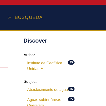
BÚSQUEDA
Discover
Author
35
Instituto de Geofísica,
Unidad Mi...
Subject
35
Abastecimiento de agua
35
Aguas subterráneas -
Querétaro