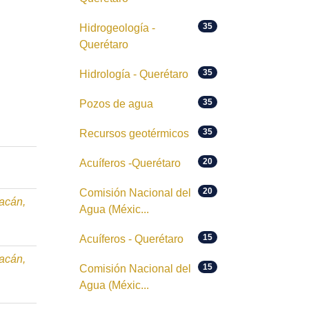
35
Hidrogeología -
Querétaro
35
Hidrología - Querétaro
35
Pozos de agua
35
Recursos geotérmicos
20
Acuíferos -Querétaro
20
Comisión Nacional del
oacán,
Agua (Méxic...
15
Acuíferos - Querétaro
oacán,
15
Comisión Nacional del
Agua (Méxic...