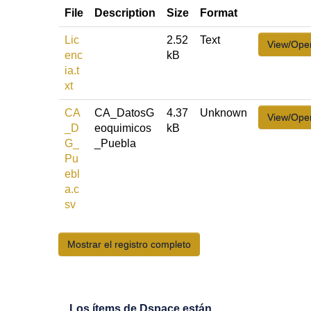
File
Description
Size
Format
Lic
2.52
Text
View/Ope
enc
kB
ia.t
xt
CA
CA_DatosG
4.37
Unknown
View/Ope
_D
eoquimicos
kB
G_
_Puebla
Pu
ebl
a.c
sv
Mostrar el registro completo
Los ítems de Dspace están