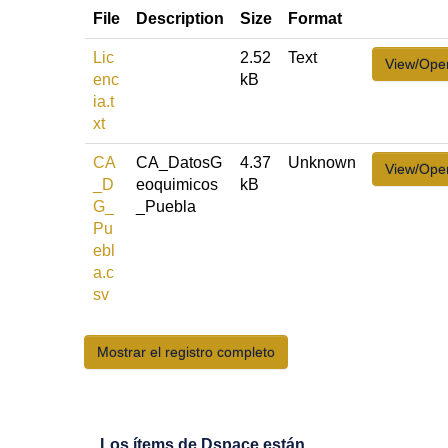
File
Description
Size
Format
Lic
2.52
Text
View/Ope
enc
kB
ia.t
xt
CA
CA_DatosG
4.37
Unknown
View/Ope
_D
eoquimicos
kB
G_
_Puebla
Pu
ebl
a.c
sv
Mostrar el registro completo
Los ítems de Dspace están