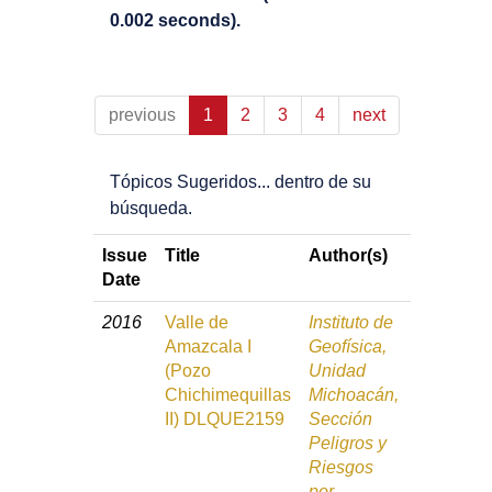
0.002 seconds).
previous
1
2
3
4
next
Tópicos Sugeridos... dentro de su
búsqueda.
Issue
Title
Author(s)
Date
2016
Valle de
Instituto de
Amazcala I
Geofísica,
(Pozo
Unidad
Chichimequillas
Michoacán,
II) DLQUE2159
Sección
Peligros y
Riesgos
por