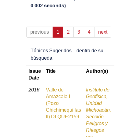
0.002 seconds).
previous
1
2
3
4
next
Tópicos Sugeridos... dentro de su
búsqueda.
Issue
Title
Author(s)
Date
2016
Valle de
Instituto de
Amazcala I
Geofísica,
(Pozo
Unidad
Chichimequillas
Michoacán,
II) DLQUE2159
Sección
Peligros y
Riesgos
por