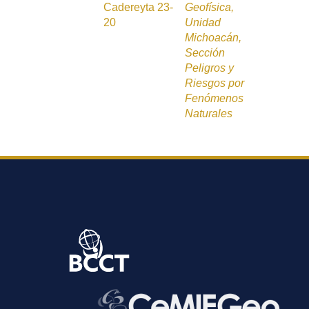
Cadereyta 23-
Geofísica,
20
Unidad
Michoacán,
Sección
Peligros y
Riesgos por
Fenómenos
Naturales