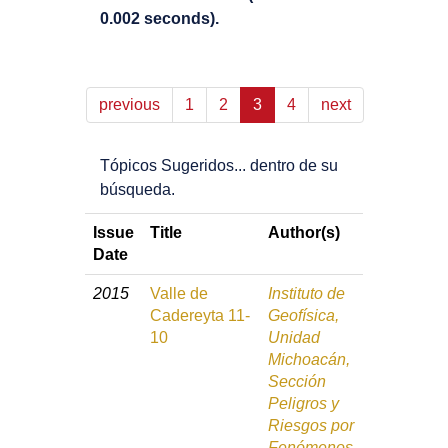
0.002 seconds).
previous
1
2
3
4
next
Tópicos Sugeridos... dentro de su
búsqueda.
Issue
Title
Author(s)
Date
2015
Valle de
Instituto de
Cadereyta 11-
Geofísica,
10
Unidad
Michoacán,
Sección
Peligros y
Riesgos por
Fenómenos