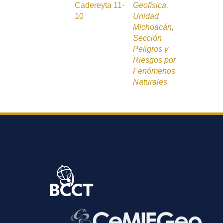
Cadereyta 11-
Geofísica,
10
Unidad
Michoacán,
Sección
Peligros y
Riesgos por
Fenómenos
Naturales